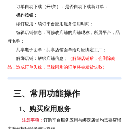
订单自动下载（开/关）
：是否自动下载新订单；
操作按钮：
续订应用
：续订平台应用服务使用时间；
编辑店铺信息
：可修改店铺的店铺昵称，所属平台，品
牌名称；
共享电子面单
：共享店铺面单给对应绑定工厂；
解绑店铺
：解绑店铺信息；
（
解绑店铺后，会删除商
品，造成订单失效，已经同步的订单将会发货失败
）
三、
常用功能操作
1、
购买应用服务
注意事项：
订购平台服务应用与绑定店铺均需要店铺
主账号扫码登录进行操作。