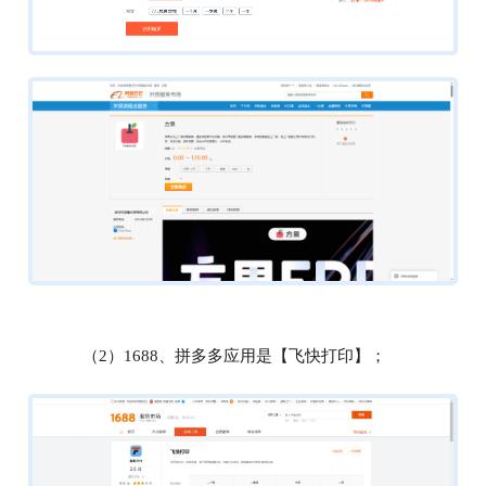
（2）1688、拼多多应用是【飞快打印】；