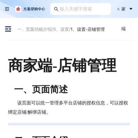
家
端
一、页面功能介绍
/
5、设置
/
1、设置-店铺管理
商家端-店铺管理
一、页面简述
该页面可以统一管理多平台店铺的授权信息，可以授权
绑定店铺/解绑店铺。