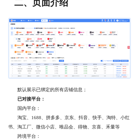
二、页面介绍
默认展示已绑定的所有店铺信息；
已对接平台：
国内平台：
淘宝、1688、拼多多、京东、抖音、快手、淘特、小红
书、淘工厂、微信小店、唯品会、得物、京喜、禾量等
跨境平台：