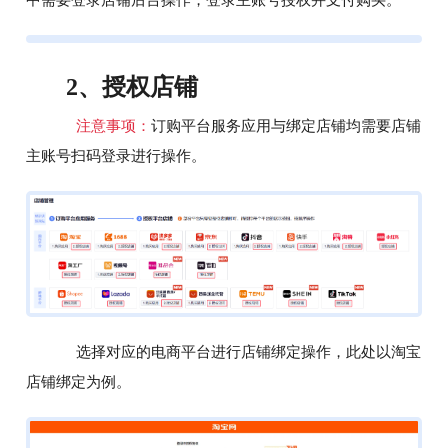
中需要登录店铺后台操作，登录主账号授权并支付购买。
2、
授权店铺
注意事项：
订购平台服务应用与绑定店铺均需要店铺
主账号扫码登录进行操作。
选择对应的电商平台进行店铺绑定操作，此处以淘宝
店铺绑定为例。