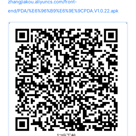
zhangjiakou.aliyuncs.com/front-
end/PDA/%E6%96%B9%E6%9E%9CPDA.V1.0.22.apk