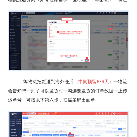
等物流把货送到海外仓后（
中间预留6-9天
）—物流
会告知您—到了可以发货时—勾选要发货的订单数据—上传
运单号—可按以下第六步，扫描条码出面单