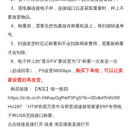
3、需电脑连接电子秤，连接端口以及获取重量时，秤上不
要放置物品。
4、称重前，需要先把包裹放在称重机器上，再扫描快递单
号。
5、扫描发货时忘记称重则不会扣除商家费用，需重新称重
才会扣除。
6、电子秤上的“显示P4”要设置为“3”称重一次发送一次
购买下单前，可以让卖
（必须回零），P5设置9600bps，
家设置好再发货。
购买链接：【淘宝】假一赔四
https://e.tb.cn/h.hNhayGgfhkP0Pg5?tk=0Ddk4fHAV69
HU287 「HTW管易万里牛马帮普源速脉管家婆ERP专用电
子秤USB无线接口称重」
点击链接直接打开 或者 淘宝搜索直接打开