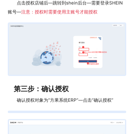
点击授权店铺后—跳转到shein后台—需要登录SHEIN
账号—
注意：授权时需要使用主账号才能授权
第三步：确认授权
确认授权对象为“方果系统ERP”—点击“确认授权”