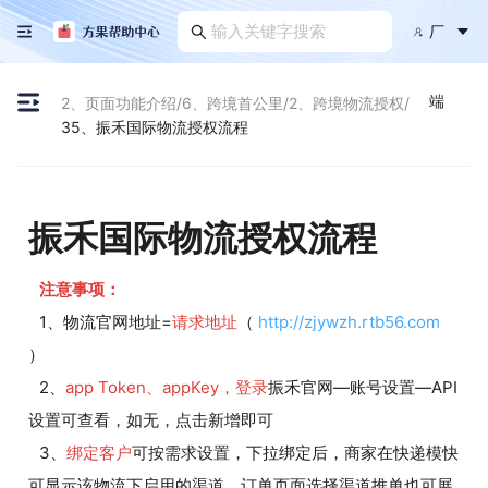
厂
端
2、页面功能介绍
/
6、跨境首公里
/
2、跨境物流授权
/
35、振禾国际物流授权流程
振禾国际物流授权流程
注意事项：
1、物流官网地址=
请求地址
（
http://zjywzh.rtb56.com
）
2、
app Token、appKey，登录
振禾官网—账号设置—API
设置可查看，如无，点击新增即可
3、
绑定客户
可按需求设置，下拉绑定后，商家在快递模快
可显示该物流下启用的渠道，订单页面选择渠道推单也可展