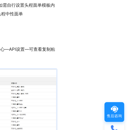
如需自行设置头程面单模板内
头程中性面单
心—API设置—可查看复制粘
售后咨询