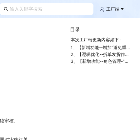
工厂端
目录
本次工厂端更新内容如下：
1、【新增功能--增加“避免重复审单设置”系统配置】
2、【逻辑优化--拆单发货作废后续子订单不再扣赠品费】
3、【新增功能--角色管理-"绩效统计节点"增加"PDA批次出库"选项】
。
续审核。
同时审核订单。