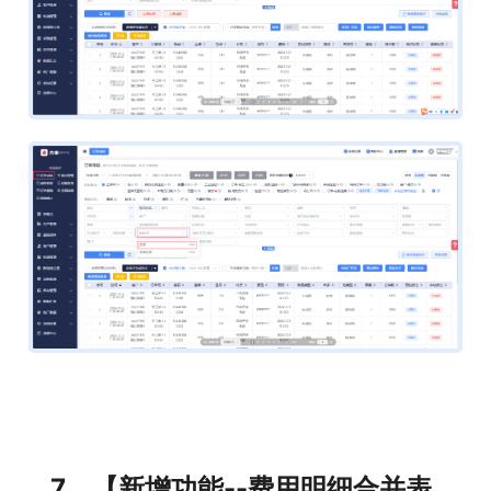
7、【新增功能--费用明细合并表，