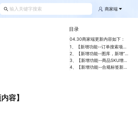
商家端
目录
04.30商家端更新内容如下：
1、【新增功能--订单搜索项增加“组合商品”筛选项，下拉项内容】
2、【新增功能--图库，新增“单个删除”按钮】
3、【新增功能--商品SKU增加副图字段，字段的增加、修改功能】
4、【新增功能--合规标签新增“土耳其代理”，简称“土代”】
项内容】