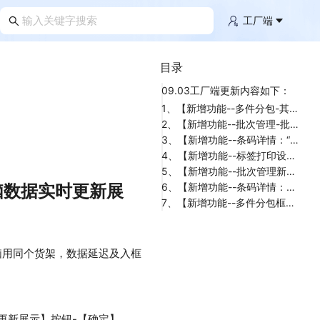
工厂端
目录
09.03工厂端更新内容如下：
1、【新增功能--多件分包-其他配置：新增“同货架不同电脑数据实时更新展示”配置，解决多台电脑用同个货架，数据延迟及入框问题】
2、【新增功能--批次管理-批次明细：“字体”支持明细导出，方便美工做图】
3、【新增功能--条码详情：“SKC”字段信息新增Temu半托平台，显示对应的“SKC ID”，方便查找商品的生产图】
4、【新增功能--标签打印设置：新增“设置合并模板”，把标签信息打印在A4纸上，方便找货】
5、【新增功能--批次管理新增“合并打印标签”功能按钮，打印合并标签拿货单，方便找货】
脑数据实时更新展
6、【新增功能--条码详情：新增“买家留言”，方便美工做图查看】
7、【新增功能--多件分包框配明细中的图片允许放大，便于每天晚上检查和匹配未配齐的明细数据】
脑用同个货架，数据延迟及入框
更新展示】按钮-【确定】